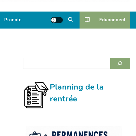
Educonnect
Pronote
Rechercher
Planning de la
rentrée