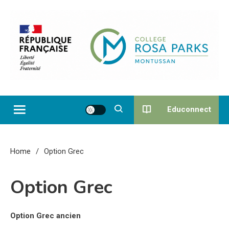
Skip
to
content
Collège Rosa Parks de
Montussan
Educonnect
Home
Option Grec
Option Grec
Option Grec ancien