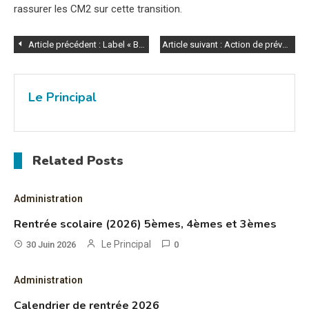
rassurer les CM2 sur cette transition.
Navigation
Article précédent :
Label « BIODIVERCITY »
Article suivant :
Action de prévention – transports scolaires
de
Le Principal
l’article
Related Posts
Administration
Rentrée scolaire (2026) 5èmes, 4èmes et 3èmes
Le Principal
30 Juin 2026
0
Administration
Calendrier de rentrée 2026