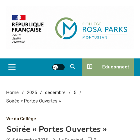
Skip
to
content
Collège Rosa Parks de
Montussan
Educonnect
Home
2025
décembre
5
Soirée « Portes Ouvertes »
Vie du Collège
Soirée « Portes Ouvertes »
0
5 décembre 2025
Le Principal